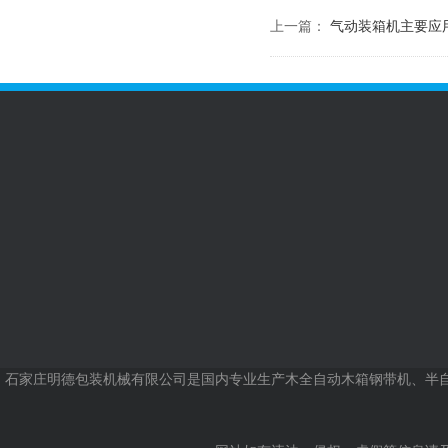
上一篇：
气动装箱机主要应
公司简介
包装机械分类
木质包装分类
新
公司
行业
联系我们
石家庄明德包装机械有限公司
是国内专业生产木全自动木箱钢带机、半